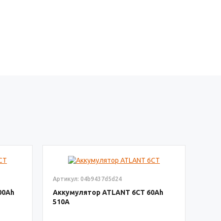
Артикул: 04b9437d5d24
00
Аккумулятор ATLANT 6СТ
60
510