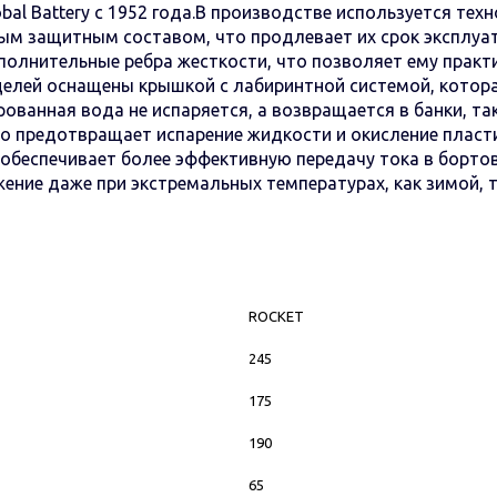
al Battery с 1952 года.В производстве используется тех
м защитным составом, что продлевает их срок эксплуат
полнительные ребра жесткости, что позволяет ему практ
елей оснащены крышкой с лабиринтной системой, котора
ированная вода не испаряется, а возвращается в банки, т
то предотвращает испарение жидкости и окисление плас
о обеспечивает более эффективную передачу тока в борт
ение даже при экстремальных температурах, как зимой, т
ROCKET
245
175
190
65