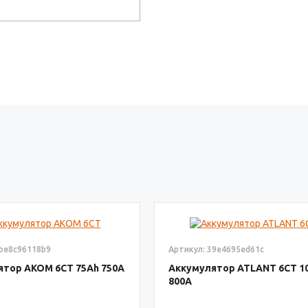
6be8c96118b9
Артикул: 39e4695ed61c
ятор AКОМ 6СТ
75
750
Аккумулятор ATLANT 6СТ
1
800