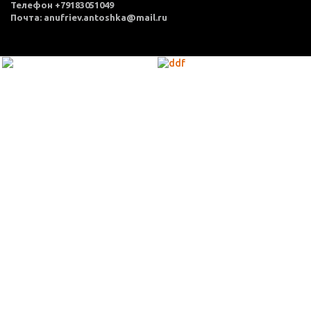
Телефон +79183051049
Почта: anufriev.antoshka@mail.ru
МЕНЮ
Каталог товаров
Оплата и доставка
О нас
Услуги
Акции
Политика конфиденциальности
Согласие на обработку персональных данных
Контакты
КОНТАКТЫ