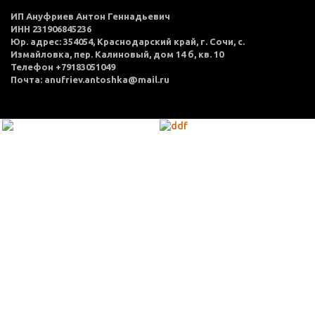
ИП Ануфриев Антон Геннадьевич
ИНН 231906845236
Юр. адрес: 354054, Краснодарский край, г. Сочи, с.
Измайловка, пер. Калиновый, дом 14 б, кв. 10
Телефон +79183051049
Почта: anufriev.antoshka@mail.ru
МЕНЮ
Каталог товаров
Оплата и доставка
О нас
Услуги
Акции
Политика конфиденциальности
Согласие на обработку персональных данных