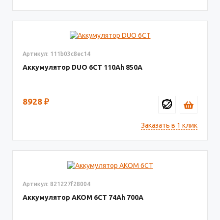
Артикул: 111b03c8ec14
Аккумулятор DUO 6СТ
110
850
8928
₽
Заказать в 1 клик
Артикул: 821227f28004
Аккумулятор AКОМ 6СТ
74
700