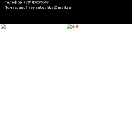
Телефон +79183051049
Почта: anufriev.antoshka@mail.ru
МЕНЮ
Каталог товаров
Оплата и доставка
О нас
Услуги
Акции
Политика конфиденциальности
Согласие на обработку персональных данных
Контакты
КОНТАКТЫ