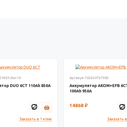
111b03c8ec14
Артикул: f420247e750b
ятор DUO 6СТ
110
850
Аккумулятор AKOM+EFB 6С
100
950
14868
₽
Заказать в 1 клик
Заказать в