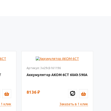
Артикул: 3e29cb161196
Т
Аккумулятор AКОМ 6СТ
60
590
8136
₽
 1 клик
Заказать в 1 клик