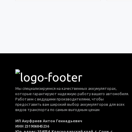
Мы специализируемся на качественных аккумуляторах,
которые гарантируют надежную работу вашего автомобиля.
Работаем с ведущими производителями, чтобы
предоставить вам широкий выбор аккумуляторов для всех
видов транспорта по самым выгодным ценам
ИП Ануфриев Антон Геннадьевич
ИНН 231906845236
Юр. адрес: 354054, Краснодарский край, г. Сочи, с.