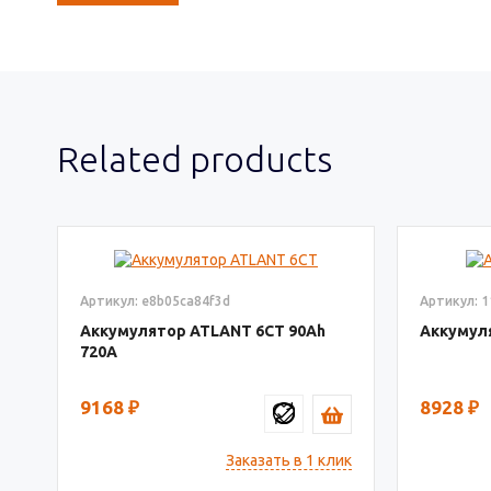
Related products
Артикул: e8b05ca84f3d
Артикул: 
Аккумулятор ATLANT 6СТ
90
Аккумул
720
9168
₽
8928
₽
Заказать в 1 клик