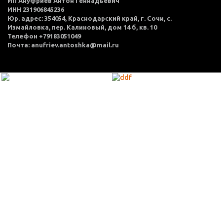
ИП Ануфриев Антон Геннадьевич
ИНН 231906845236
Юр. адрес: 354054, Краснодарский край, г. Сочи, с.
Измайловка, пер. Калиновый, дом 14 б, кв. 10
Телефон +79183051049
Почта: anufriev.antoshka@mail.ru
МЕНЮ
Каталог товаров
Оплата и доставка
О нас
Услуги
Акции
Политика конфиденциальности
Согласие на обработку персональных данных
Контакты