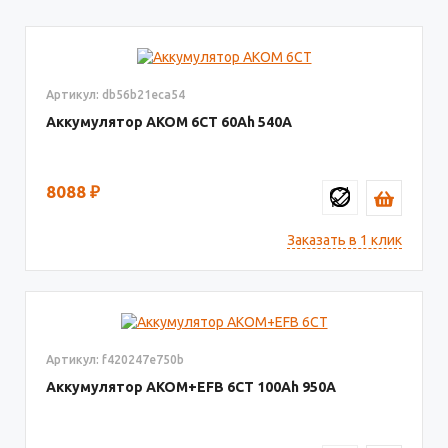
Артикул: db56b21eca54
Аккумулятор AКОМ 6СТ
60
540
8088
₽
Заказать в 1 клик
Артикул: f420247e750b
Аккумулятор AKOM+EFB 6СТ
100
950