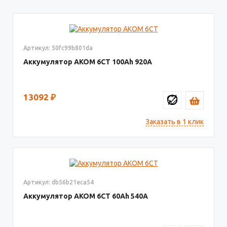
Артикул: 50fc99b801da
Аккумулятор AKOM 6СТ
100
920
13092
₽
Заказать в 1 клик
Артикул: db56b21eca54
Аккумулятор AКОМ 6СТ
60
540