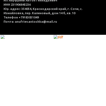
ИП Ануфриев Антон Геннадьевич
ИНН 231906845236
Юр. адрес: 354054, Краснодарский край, г. Сочи, с.
Измайловка, пер. Калиновый, дом 14 б, кв. 10
Телефон +79183051049
Почта: anufriev.antoshka@mail.ru
МЕНЮ
Каталог товаров
Оплата и доставка
О нас
Услуги
Акции
Политика конфиденциальности
Согласие на обработку персональных данных
Контакты