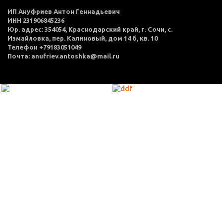
ИП Ануфриев Антон Геннадьевич
ИНН 231906845236
Юр. адрес: 354054, Краснодарский край, г. Сочи, с.
Измайловка, пер. Калиновый, дом 14 б, кв. 10
Телефон +79183051049
Почта: anufriev.antoshka@mail.ru
МЕНЮ
Каталог товаров
Оплата и доставка
О нас
Услуги
Акции
Политика конфиденциальности
Согласие на обработку персональных данных