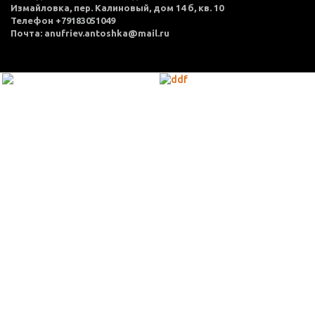
Измайловка, пер. Калиновый, дом 14 б, кв. 10
Телефон +79183051049
Почта: anufriev.antoshka@mail.ru
МЕНЮ
Каталог товаров
Оплата и доставка
О нас
Услуги
Акции
Политика конфиденциальности
Согласие на обработку персональных данных
Контакты