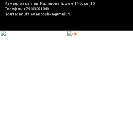
Измайловка, пер. Калиновый, дом 14 б, кв. 10
Телефон +79183051049
Почта: anufriev.antoshka@mail.ru
МЕНЮ
Каталог товаров
Оплата и доставка
О нас
Услуги
Акции
Политика конфиденциальности
Согласие на обработку персональных данных
Контакты