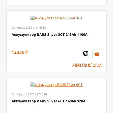
Артикул: c382c1b49f28
Аккумулятор BARS Silver 3CT
215
1100
12336
₽
Заказать в 1 клик
Артикул: 5a3794a7108d
Аккумулятор BARS Silver 6CT
140
920