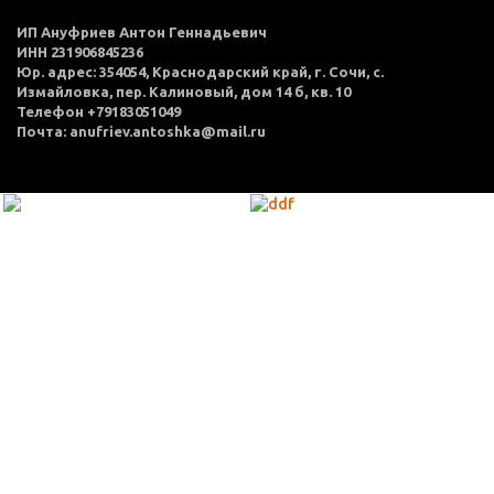
ИП Ануфриев Антон Геннадьевич
ИНН 231906845236
Юр. адрес: 354054, Краснодарский край, г. Сочи, с.
Измайловка, пер. Калиновый, дом 14 б, кв. 10
Телефон +79183051049
Почта: anufriev.antoshka@mail.ru
МЕНЮ
Каталог товаров
Оплата и доставка
О нас
Услуги
Акции
Политика конфиденциальности
Согласие на обработку персональных данных